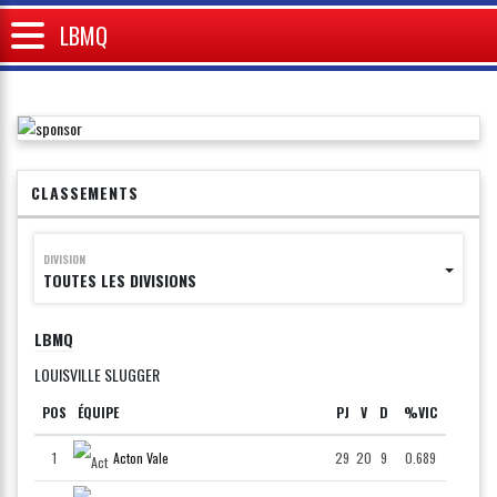
LBMQ
CLASSEMENTS
DIVISION
TOUTES LES DIVISIONS
LBMQ
LOUISVILLE SLUGGER
POS
ÉQUIPE
PJ
V
D
%VIC
1
Acton Vale
29
20
9
0.689