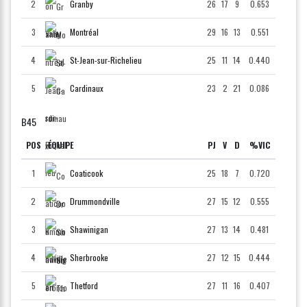
2
Granby
26
17
9
0.653
3
Montréal
29
16
13
0.551
4
St-Jean-sur-Richelieu
25
11
14
0.440
5
Cardinaux
23
2
21
0.086
B45
POS
ÉQUIPE
PJ
V
D
%VIC
1
Coaticook
25
18
7
0.720
2
Drummondville
27
15
12
0.555
3
Shawinigan
27
13
14
0.481
4
Sherbrooke
27
12
15
0.444
5
Thetford
27
11
16
0.407